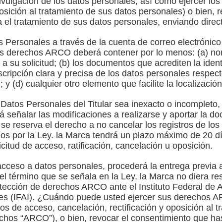
divulgación de los datos personales, así como ejercer l
posición al tratamiento de sus datos personales) o bien,
 el tratamiento de sus datos personales, enviando dire
os Personales a través de la cuenta de correo electróni
e los derechos ARCO deberá contener por lo menos: (a) no
a su solicitud; (b) los documentos que acrediten la ident
scripción clara y precisa de los datos personales respect
 (d) cualquier otro elemento que facilite la localizació
atos Personales del Titular sea inexacto o incompleto, e
 señalar las modificaciones a realizarse y aportar la 
 se reserva el derecho a no cancelar los registros de l
s por la Ley. la Marca tendrá un plazo máximo de 20 dí
icitud de acceso, ratificación, cancelación u oposición.
acceso a datos personales, procederá la entrega previa a
o el término que se señala en la Ley, la Marca no diera re
rotección de derechos ARCO ante el Instituto Federal de 
es (IFAI). ¿Cuándo puede usted ejercer sus derechos 
s de acceso, cancelación, rectificación y oposición al t
chos “ARCO”), o bien, revocar el consentimiento que has