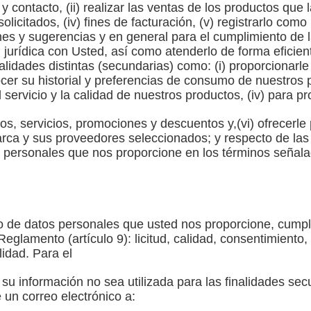
n y contacto, (ii) realizar las ventas de los productos que l
licitados, (iv) fines de facturación, (v) registrarlo como 
nes y sugerencias y en general para el cumplimiento de 
n jurídica con Usted, así como atenderlo de forma eficie
inalidades distintas (secundarias) como: (i) proporcionarl
ocer su historial y preferencias de consumo de nuestros pr
 servicio y la calidad de nuestros productos, (iv) para 
tos, servicios, promociones y descuentos y,(vi) ofrecerle
arca y sus proveedores seleccionados; y respecto de las
s personales que nos proporcione en los términos señal
to de datos personales que usted nos proporcione, cumpl
Reglamento (artículo 9): licitud, calidad, consentimiento, 
idad. Para el
u información no sea utilizada para las finalidades secu
un correo electrónico a: