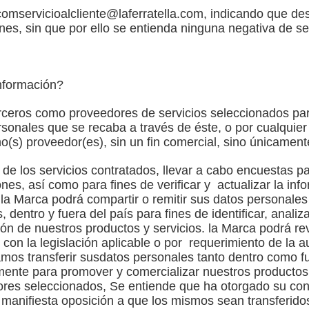
.com
servicioalcliente@laferratella.com
, indicando que d
es, sin que por ello se entienda ninguna negativa de ser
nformación?
rceros como proveedores de servicios seleccionados par
sonales que se recaba a través de éste, o por cualquier 
cho(s) proveedor(es), sin un fin comercial, sino únicament
n de los servicios contratados, llevar a cabo encuestas 
es, así como para fines de verificar y actualizar la in
a Marca podrá compartir o remitir sus datos personales a 
entro y fuera del país para fines de identificar, analiza
ón de nuestros productos y servicios. la Marca podrá rev
 con la legislación aplicable o por requerimiento de la 
mos transferir susdatos personales tanto dentro como fue
a mente para promover y comercializar nuestros productos
res seleccionados, Se entiende que ha otorgado su cons
 manifiesta oposición a que los mismos sean transferido