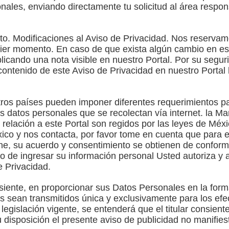
nales, enviando directamente tu solicitud al área respon
o. Modificaciones al Aviso de Privacidad. Nos reservam
ier momento. En caso de que exista algún cambio en est
licando una nota visible en nuestro Portal. Por su segur
ntenido de este Aviso de Privacidad en nuestro Portal ht
tros países pueden imponer diferentes requerimientos pa
os datos personales que se recolectan vía internet. la M
 relación a este Portal son regidos por las leyes de Méx
xico y nos contacta, por favor tome en cuenta que para e
ne, su acuerdo y consentimiento se obtienen de conform
o de ingresar su información personal Usted autoriza y 
e Privacidad.
nsiente, en proporcionar sus Datos Personales en la form
s sean transmitidos única y exclusivamente para los efe
egislación vigente, se entenderá que el titular consient
 disposición el presente aviso de publicidad no manifies